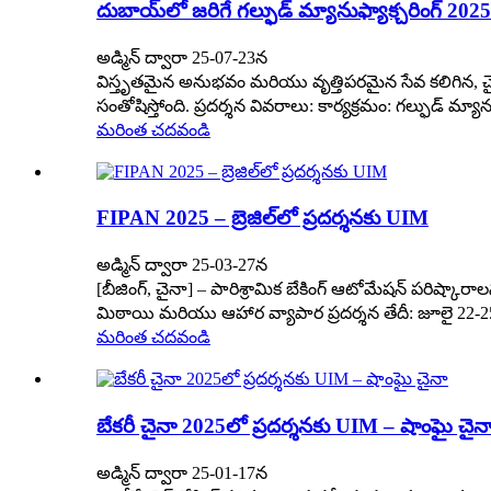
దుబాయ్‌లో జరిగే గల్ఫుడ్ మ్యానుఫ్యాక్చరింగ్ 2
అడ్మిన్ ద్వారా 25-07-23న
విస్తృతమైన అనుభవం మరియు వృత్తిపరమైన సేవ కలిగిన, చైనా
సంతోషిస్తోంది. ప్రదర్శన వివరాలు: కార్యక్రమం: గల్ఫుడ్ మ్యా
మరింత చదవండి
FIPAN 2025 – బ్రెజిల్‌లో ప్రదర్శనకు UIM
అడ్మిన్ ద్వారా 25-03-27న
[బీజింగ్, చైనా] – పారిశ్రామిక బేకింగ్ ఆటోమేషన్ పరిష్కార
మిఠాయి మరియు ఆహార వ్యాపార ప్రదర్శన తేదీ: జూలై 22-25, 20
మరింత చదవండి
బేకరీ చైనా 2025లో ప్రదర్శనకు UIM – షాంఘై చైన
అడ్మిన్ ద్వారా 25-01-17న