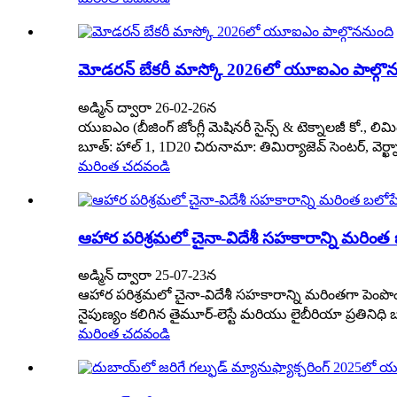
మోడరన్ బేకరీ మాస్కో 2026లో యూఐఎం పాల్గొన
అడ్మిన్ ద్వారా 26-02-26న
యుఐఎం (బీజింగ్ జోంగ్లీ మెషినరీ సైన్స్ & టెక్నాలజీ కో., లిమ
బూత్: హాల్ 1, 1D20 చిరునామా: తిమిర్యాజెవ్ సెంటర్, వెర్ఖ్న్
మరింత చదవండి
ఆహార పరిశ్రమలో చైనా-విదేశీ సహకారాన్ని మరింత
అడ్మిన్ ద్వారా 25-07-23న
ఆహార పరిశ్రమలో చైనా-విదేశీ సహకారాన్ని మరింతగా పెంపొం
నైపుణ్యం కలిగిన తైమూర్-లెస్టే మరియు లైబీరియా ప్రతినిధి బ
మరింత చదవండి