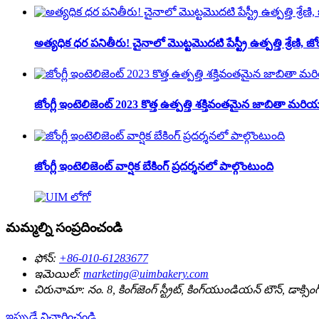
అత్యధిక ధర పనితీరు! చైనాలో మొట్టమొదటి పేస్ట్రీ ఉత్పత్తి శ్రేణి, జ
జోంగ్లీ ఇంటెలిజెంట్ 2023 కొత్త ఉత్పత్తి శక్తివంతమైన జాబితా మ
జోంగ్లీ ఇంటెలిజెంట్ వార్షిక బేకింగ్ ప్రదర్శనలో పాల్గొంటుంది
మమ్మల్ని సంప్రదించండి
ఫోన్:
+86-010-61283677
ఇమెయిల్:
marketing@uimbakery.com
చిరునామా:
నం. 8, కింగ్‌జెంగ్ స్ట్రీట్, కింగ్‌యుండియన్ టౌన్, డాక్సిం
ఇప్పుడే విచారించండి