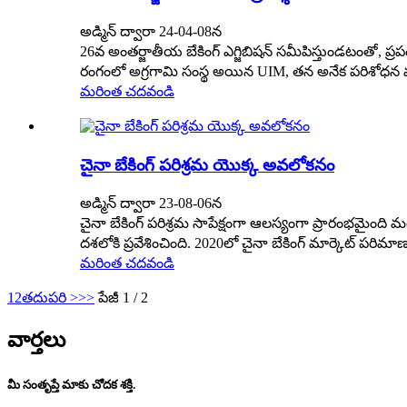
అడ్మిన్ ద్వారా 24-04-08న
26వ అంతర్జాతీయ బేకింగ్ ఎగ్జిబిషన్ సమీపిస్తుండటంతో, ప్రపంచవ్
రంగంలో అగ్రగామి సంస్థ అయిన UIM, తన అనేక పరిశోధన 
మరింత చదవండి
చైనా బేకింగ్ పరిశ్రమ యొక్క అవలోకనం
అడ్మిన్ ద్వారా 23-08-06న
చైనా బేకింగ్ పరిశ్రమ సాపేక్షంగా ఆలస్యంగా ప్రారంభమైంది
దశలోకి ప్రవేశించింది. 2020లో చైనా బేకింగ్ మార్కెట్
మరింత చదవండి
1
2
తదుపరి >
>>
పేజీ 1 / 2
వార్తలు
మీ సంతృప్తే మాకు చోదక శక్తి.