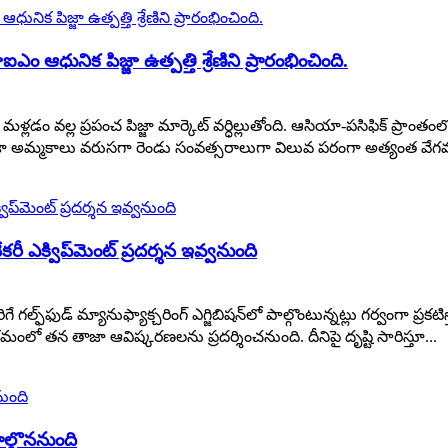
ునిక పిజ్జా ఉత్పత్తి శ్రేణిని ప్రారంభించింది.
ళ్లడం వల్ల ప్రపంచ పిజ్జా మార్కెట్ వర్ధిల్లుతోంది. ఆసియా-పసిఫిక్ ప్
ిజ్జా అమ్మకాలు వరుసగా రెండు సంవత్సరాలుగా విలువ పరంగా అత్యంత వేగ
ీ ఎక్విప్‌మెంట్ ప్రదర్శన ఇవ్వనుంది
్ఫ్‌ఫుడ్ మ్యానుఫ్యాక్చరింగ్ ఎగ్జిబిషన్‌లో పాల్గొంటున్నట్లు గర్వంగా ప్రకటిస్
రమంలో తన తాజా ఆవిష్కరణలను ప్రదర్శించనుంది. దీనిపై దృష్టి సారిస్తూ...
ల్గొననుంది