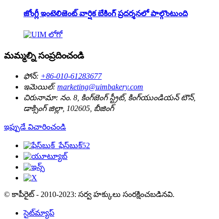
జోంగ్లీ ఇంటెలిజెంట్ వార్షిక బేకింగ్ ప్రదర్శనలో పాల్గొంటుంది
మమ్మల్ని సంప్రదించండి
ఫోన్:
+86-010-61283677
ఇమెయిల్:
marketing@uimbakery.com
చిరునామా:
నం. 8, కింగ్‌జెంగ్ స్ట్రీట్, కింగ్‌యుండియన్ టౌన్,
డాక్సింగ్ జిల్లా, 102605, బీజింగ్
ఇప్పుడే విచారించండి
© కాపీరైట్ - 2010-2023: సర్వ హక్కులు సంరక్షించబడినవి.
సైట్‌మ్యాప్