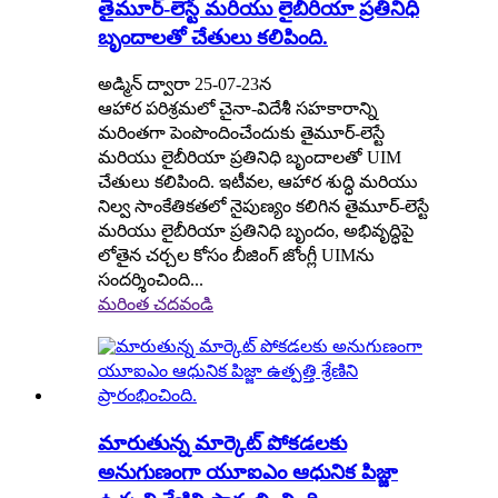
తైమూర్-లెస్టే మరియు లైబీరియా ప్రతినిధి
బృందాలతో చేతులు కలిపింది.
అడ్మిన్ ద్వారా 25-07-23న
ఆహార పరిశ్రమలో చైనా-విదేశీ సహకారాన్ని
మరింతగా పెంపొందించేందుకు తైమూర్-లెస్టే
మరియు లైబీరియా ప్రతినిధి బృందాలతో UIM
చేతులు కలిపింది. ఇటీవల, ఆహార శుద్ధి మరియు
నిల్వ సాంకేతికతలో నైపుణ్యం కలిగిన తైమూర్-లెస్టే
మరియు లైబీరియా ప్రతినిధి బృందం, అభివృద్ధిపై
లోతైన చర్చల కోసం బీజింగ్ జోంగ్లీ UIMను
సందర్శించింది...
మరింత చదవండి
మారుతున్న మార్కెట్ పోకడలకు
అనుగుణంగా యూఐఎం ఆధునిక పిజ్జా