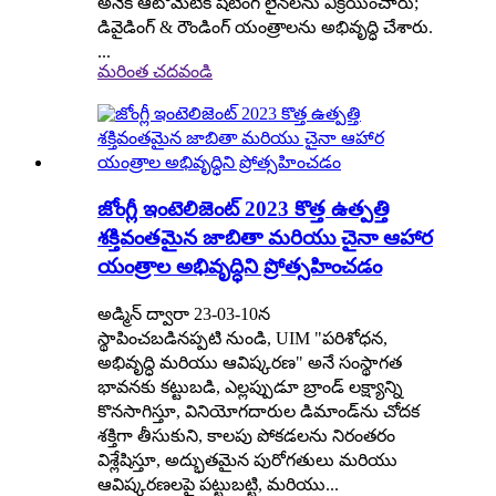
అనేక ఆటోమేటిక్ షీటింగ్ లైన్‌లను విక్రయించారు;
డివైడింగ్ & రౌండింగ్ యంత్రాలను అభివృద్ధి చేశారు.
...
మరింత చదవండి
జోంగ్లీ ఇంటెలిజెంట్ 2023 కొత్త ఉత్పత్తి
శక్తివంతమైన జాబితా మరియు చైనా ఆహార
యంత్రాల అభివృద్ధిని ప్రోత్సహించడం
అడ్మిన్ ద్వారా 23-03-10న
స్థాపించబడినప్పటి నుండి, UIM "పరిశోధన,
అభివృద్ధి మరియు ఆవిష్కరణ" అనే సంస్థాగత
భావనకు కట్టుబడి, ఎల్లప్పుడూ బ్రాండ్ లక్ష్యాన్ని
కొనసాగిస్తూ, వినియోగదారుల డిమాండ్‌ను చోదక
శక్తిగా తీసుకుని, కాలపు పోకడలను నిరంతరం
విశ్లేషిస్తూ, అద్భుతమైన పురోగతులు మరియు
ఆవిష్కరణలపై పట్టుబట్టి, మరియు...