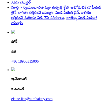
AMP మొబైల్
పూర్తిగా స్వయంచాలిత పిజ్జా ఉత్పత్తి శ్రేణి
,
ఆటోమేటిక్ డౌ షీటింగ్
లైన్
,
కాగితం కత్తిరించే యంత్రం
,
పిండి షీటింగ్ లైన్
,
కాగితం
కత్తిరించే మరియు ఫీడ్ చేసే పరికరాలు
,
వాణిజ్య పిండి విభజన
యంత్రం
,
ఫోన్
టెల్
+86 18900315006
ఇ-మెయిల్
ఇ-మెయిల్
elaine.lian@uimbakery.com