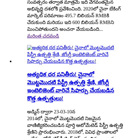
సంవత్సరం తర్వాత మాత్రమే ఇది వేగవంతమైన
అభివృద్ధి దశలోకి ప్రవేశించింది. 2020లో చైనా బేకింగ్
మార్కెట్ పరిమాణం 495.7 బిలియన్ RMBకి
చేరుకుంది మరియు ఇది 600 బిలియన్ RMBని
మించిపోతుందని అంచనా వేయబడింది...
మరింత చదవండి
అత్యధిక ధర పనితీరు! చైనాలో
మొట్టమొదటి పేస్ట్రీ ఉత్పత్తి శ్రేణి, జోంగ్లీ
ఇంటెలిజెంట్ వారిచే సిఫార్సు చేయబడిన
కొత్త ఉత్పత్తులు!
అడ్మిన్ ద్వారా 23-03-10న
2014లో, చైనాలో మొట్టమొదటి నిజమైన
వాణిజ్యీకరించబడిన పూర్తి ఆటోమేటెడ్ పేస్ట్రీ ఉత్పత్తి
శ్రేణిని ప్రారంభించారు. 2018లో, వివిధ ప్రాంతాలలో