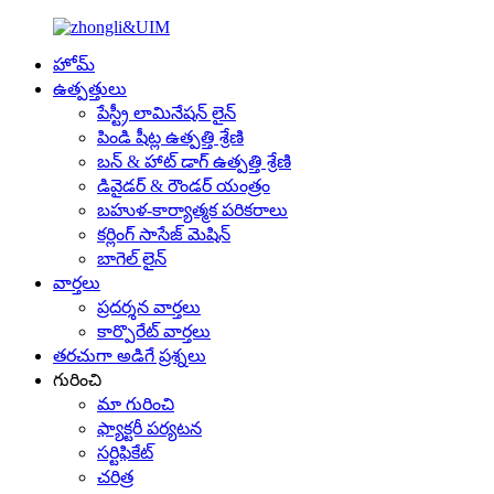
హోమ్
ఉత్పత్తులు
పేస్ట్రీ లామినేషన్ లైన్
పిండి షీట్ల ఉత్పత్తి శ్రేణి
బన్ & హాట్ డాగ్ ఉత్పత్తి శ్రేణి
డివైడర్ & రౌండర్ యంత్రం
బహుళ-కార్యాత్మక పరికరాలు
కర్లింగ్ సాసేజ్ మెషిన్
బాగెల్ లైన్
వార్తలు
ప్రదర్శన వార్తలు
కార్పొరేట్ వార్తలు
తరచుగా అడిగే ప్రశ్నలు
గురించి
మా గురించి
ఫ్యాక్టరీ పర్యటన
సర్టిఫికేట్
చరిత్ర