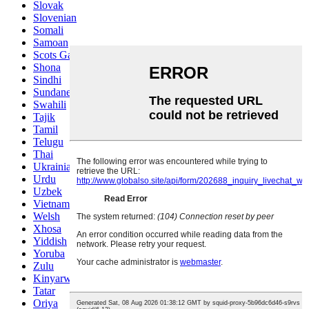
Slovak
Slovenian
Somali
Samoan
Scots Gaelic
Shona
Sindhi
Sundanese
Swahili
Tajik
Tamil
Telugu
Thai
Ukrainian
Urdu
Uzbek
Vietnamese
Welsh
Xhosa
Yiddish
Yoruba
Zulu
Kinyarwanda
Tatar
Oriya