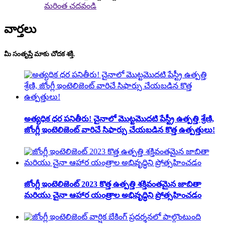
మరింత చదవండి
వార్తలు
మీ సంతృప్తే మాకు చోదక శక్తి.
అత్యధిక ధర పనితీరు! చైనాలో మొట్టమొదటి పేస్ట్రీ ఉత్పత్తి శ్రేణి,
జోంగ్లీ ఇంటెలిజెంట్ వారిచే సిఫార్సు చేయబడిన కొత్త ఉత్పత్తులు!
జోంగ్లీ ఇంటెలిజెంట్ 2023 కొత్త ఉత్పత్తి శక్తివంతమైన జాబితా
మరియు చైనా ఆహార యంత్రాల అభివృద్ధిని ప్రోత్సహించడం