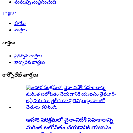
మమ్మల్ని సంప్రదించండి
English
హోమ్
వార్తలు
వార్తలు
ప్రదర్శన వార్తలు
కార్పొరేట్ వార్తలు
కార్పొరేట్ వార్తలు
ఆహార పరిశ్రమలో చైనా-విదేశీ సహకారాన్ని
మరింత బలోపేతం చేయడానికి యుఐఎం