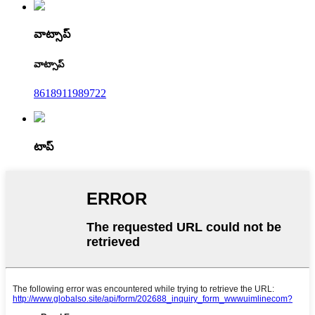
వాట్సాప్
వాట్సాప్
8618911989722
టాప్