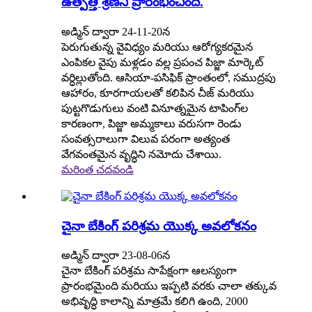
ఉత్పత్తి శ్రేణిని ప్రారంభించింది.
అడ్మిన్ ద్వారా 24-11-20న
పెరుగుతున్న వైవిధ్యం మరియు ఆరోగ్యకరమైన
ఎంపికల వైపు మళ్లడం వల్ల ప్రపంచ పిజ్జా మార్కెట్
వర్ధిల్లుతోంది. ఆసియా-పసిఫిక్ ప్రాంతంలో, సముద్రపు
ఆహారం, కూరగాయలతో కలిపిన చీజ్ మరియు
పుట్టగొడుగులు వంటి వినూత్నమైన టాపింగ్‌ల
కారణంగా, పిజ్జా అమ్మకాలు వరుసగా రెండు
సంవత్సరాలుగా విలువ పరంగా అత్యంత
వేగవంతమైన వృద్ధిని నమోదు చేశాయి.
మరింత చదవండి
చైనా బేకింగ్ పరిశ్రమ యొక్క అవలోకనం
అడ్మిన్ ద్వారా 23-08-06న
చైనా బేకింగ్ పరిశ్రమ సాపేక్షంగా ఆలస్యంగా
ప్రారంభమైంది మరియు ఇప్పటి వరకు చాలా తక్కువ
అభివృద్ధి కాలాన్ని మాత్రమే కలిగి ఉంది, 2000